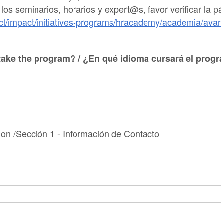
os seminarios, horarios y expert@s, favor verificar la p
cl/impact/initiatives-programs/hracademy/academia/ava
 take the program? / ¿En qué idioma cursará el prog
tion /Sección 1 - Información de Contacto