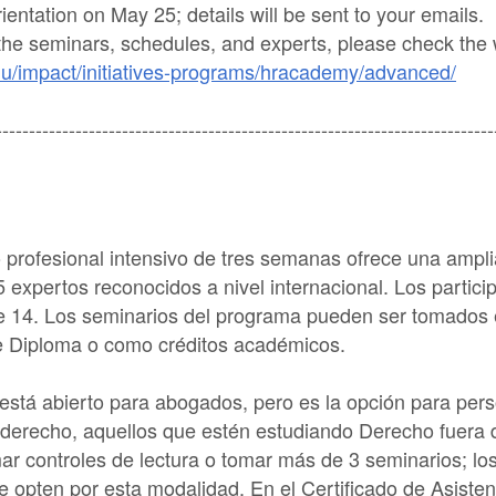
ientation on May 25; details will be sent to your emails.
the seminars, schedules, and experts, please check the 
du/impact/initiatives-programs/hracademy/advanced/
---------------------------------------------------------------------------
 profesional intensivo de tres semanas ofrece una ampli
5 expertos reconocidos a nivel internacional. Los partici
 de 14. Los seminarios del programa pueden ser tomados
de Diploma o como créditos académicos.
 está abierto para abogados, pero es la opción para pers
 derecho, aquellos que estén estudiando Derecho fuera 
r controles de lectura o tomar más de 3 seminarios; los
e opten por esta modalidad. En el Certificado de Asiste