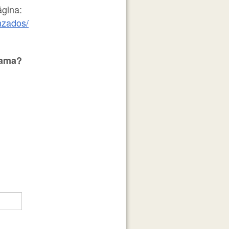
ágina:
nzados/
rama?